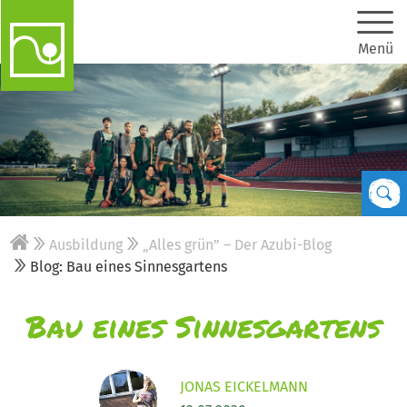
Menü
Ausbildung
„Alles grün” – Der Azubi-Blog
Blog: Bau eines Sinnesgartens
Bau eines Sinnesgartens
JONAS EICKELMANN