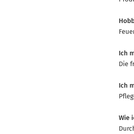
Hobb
Feue
Ich 
Die f
Ich 
Pfle
Wie 
Durc