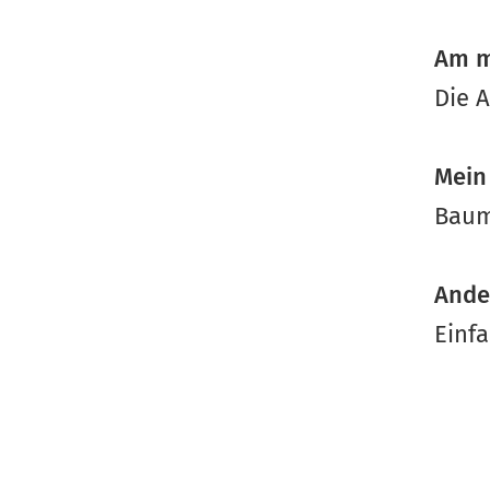
Am m
Die 
Mein
Baum
Ander
Einf