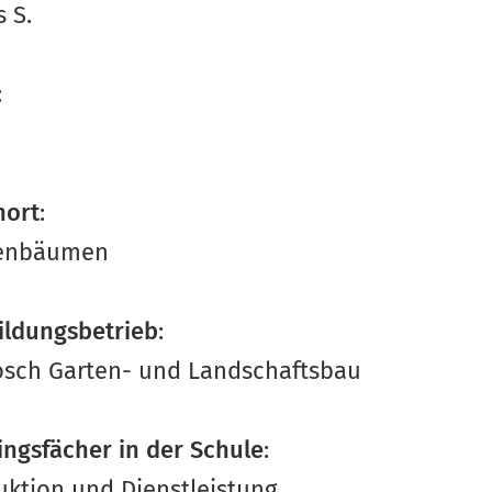
 S.
:
ort
:
enbäumen
ildungsbetrieb
:
osch Garten- und Landschaftsbau
ingsfächer in der Schule
:
uktion und Dienstleistung