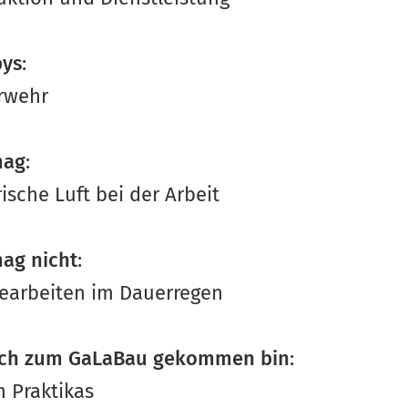
ys
:
rwehr
mag
:
rische Luft bei der Arbeit
mag nicht
:
gearbeiten im Dauerregen
ich zum GaLaBau gekommen bin
:
h Praktikas