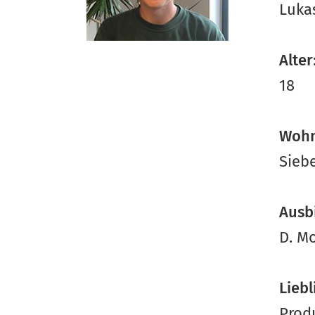
Lukas
Alter
18
Wohn
Sieb
Ausb
D. M
Liebl
Prod