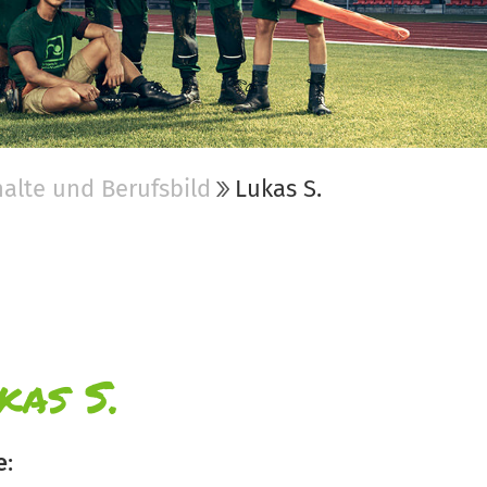
alte und Berufsbild
Lukas S.
kas S.
e
: