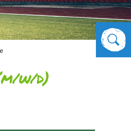
le
(m/w/d)