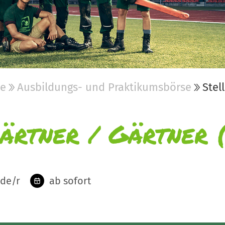
be
Ausbildungs- und Praktikumsbörse
Stel
ärtner / Gärtner 
de/r
ab sofort