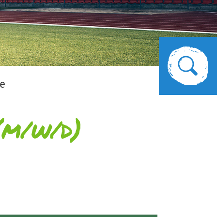
le
(m/w/d)