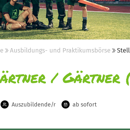
be
Ausbildungs- und Praktikumsbörse
Stel
ärtner / Gärtner 
Auszubildende/r
ab sofort