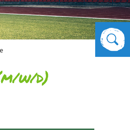
le
(m/w/d)