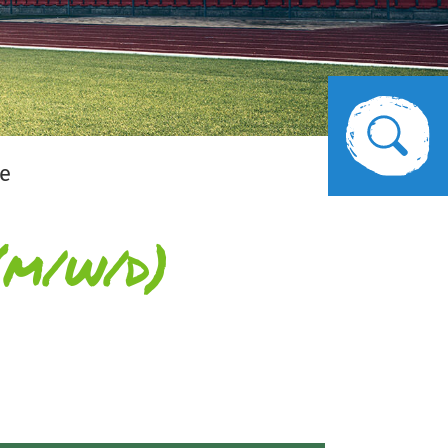
le
(m/w/d)