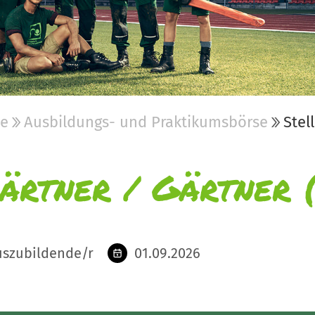
be
Ausbildungs- und Praktikumsbörse
Stel
ärtner / Gärtner 
uszubildende/r
01.09.2026