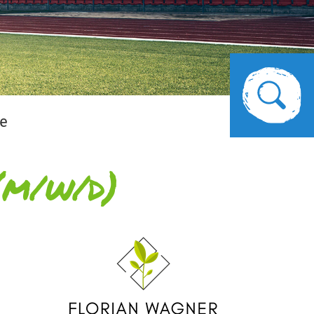
le
(m/w/d)