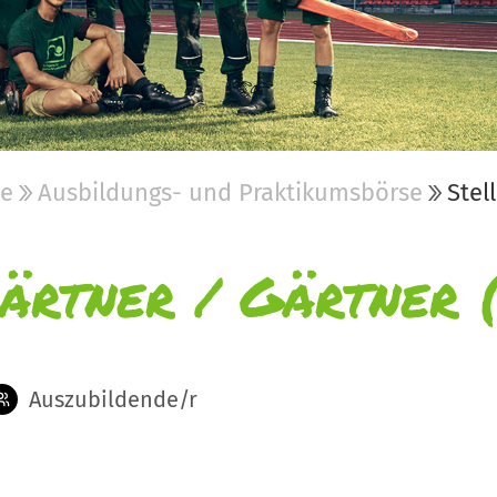
be
Ausbildungs- und Praktikumsbörse
Stel
ärtner / Gärtner 
Auszubildende/r