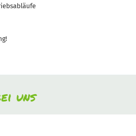
riebsabläufe
ng!
ei uns