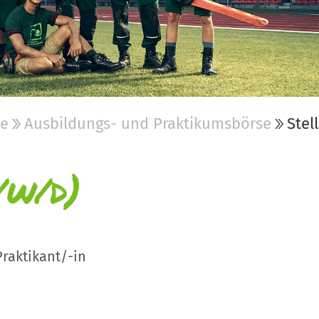
be
Ausbildungs- und Praktikumsbörse
Stel
/w/d)
Praktikant/-in