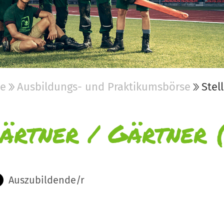
be
Ausbildungs- und Praktikumsbörse
Stel
ärtner / Gärtner 
Auszubildende/r