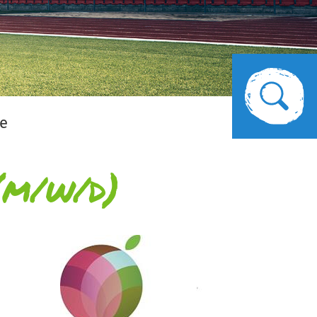
le
(m/w/d)