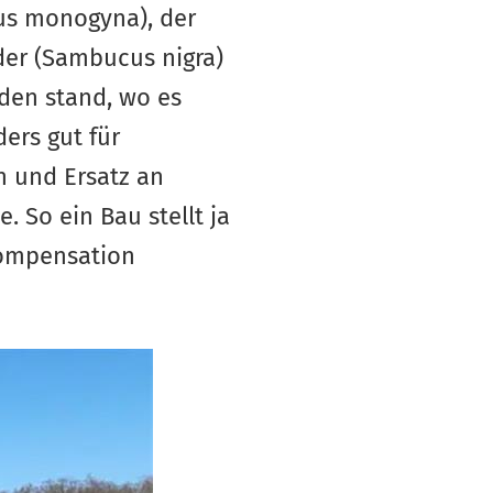
gus monogyna), der
der (Sambucus nigra)
oden stand, wo es
ers gut für
h und Ersatz an
 So ein Bau stellt ja
 Kompensation