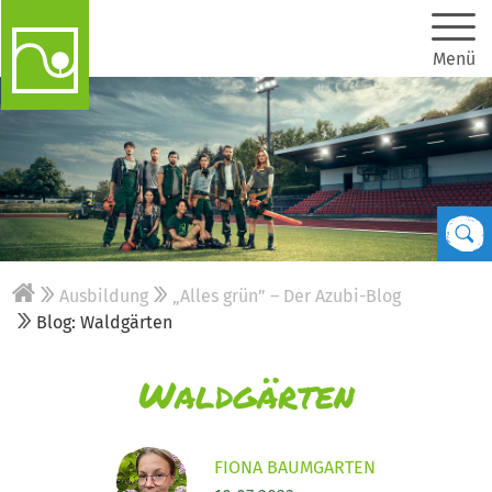
Menü
Ausbildung
„Alles grün” – Der Azubi-Blog
Blog: Waldgärten
Waldgärten
FIONA BAUMGARTEN