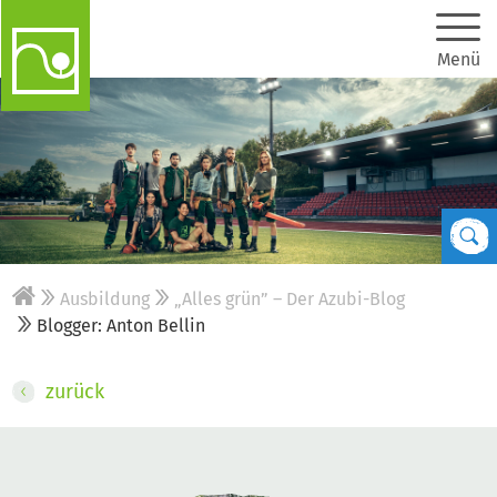
Menü
Ausbildung
„Alles grün” – Der Azubi-Blog
Blogger: Anton Bellin
zurück