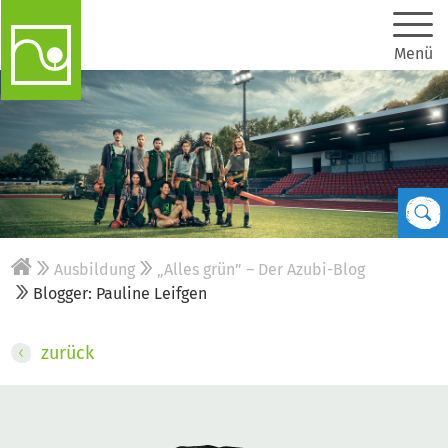
Menü
Ausbildung
„Alles grün” – Der Azubi-Blog
Blogger: Pauline Leifgen
zurück