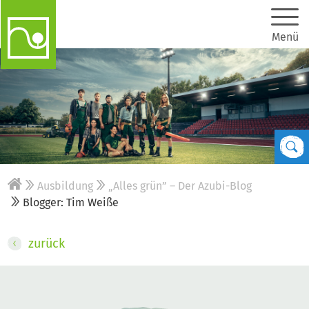
Menü
Ausbildung
„Alles grün” – Der Azubi-Blog
Blogger: Tim Weiße
zurück