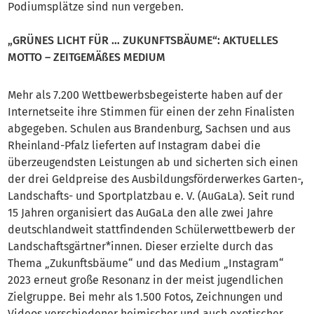
Podiumsplätze sind nun vergeben.
„GRÜNES LICHT FÜR … ZUKUNFTSBÄUME“: AKTUELLES
MOTTO – ZEITGEMÄßES MEDIUM
Mehr als 7.200 Wettbewerbsbegeisterte haben auf der
Internetseite ihre Stimmen für einen der zehn Finalisten
abgegeben. Schulen aus Brandenburg, Sachsen und aus
Rheinland-Pfalz lieferten auf Instagram dabei die
überzeugendsten Leistungen ab und sicherten sich einen
der drei Geldpreise des Ausbildungsförderwerkes Garten-,
Landschafts- und Sportplatzbau e. V. (AuGaLa). Seit rund
15 Jahren organisiert das AuGaLa den alle zwei Jahre
deutschlandweit stattfindenden Schülerwettbewerb der
Landschaftsgärtner*innen. Dieser erzielte durch das
Thema „Zukunftsbäume“ und das Medium „Instagram“
2023 erneut große Resonanz in der meist jugendlichen
Zielgruppe. Bei mehr als 1.500 Fotos, Zeichnungen und
Videos verschiedener heimischer und auch exotischer