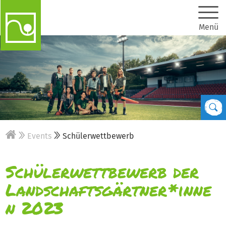
Menü
Events
Schülerwettbewerb
Schülerwettbewerb der
Landschaftsgärtner*inne
n 2023