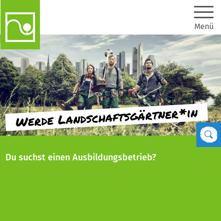
Menü
gärtner*in
Landschafts
Werde
Du suchst einen Ausbildungsbetrieb?