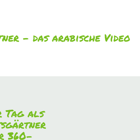
ner - das arabische Video
r Tag als
tsgärtner
er 360-