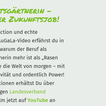
tsgärtnerin –
er Zukunftsjob!
Action und echte
AuGaLa-Video erfährst du in
 warum der Beruf als
nerin mehr ist als „Rasen
e die Welt von morgen – mit
vität und ordentlich Power!
tionen erhältst Du über
igen
Landesverband
lm jetzt auf
YouTube
an