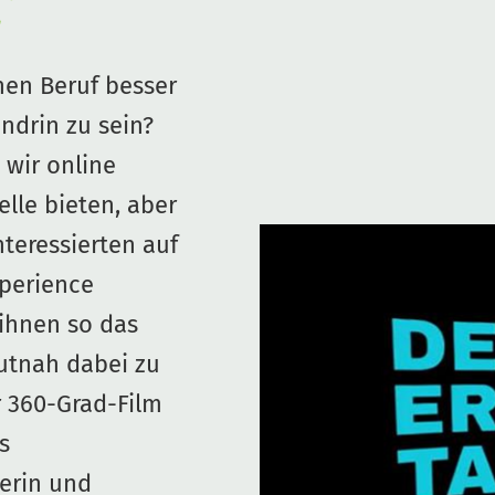
m
en Beruf besser
endrin zu sein?
 wir online
elle bieten, aber
nteressierten auf
perience
ihnen so das
utnah dabei zu
r 360-Grad-Film
s
erin und