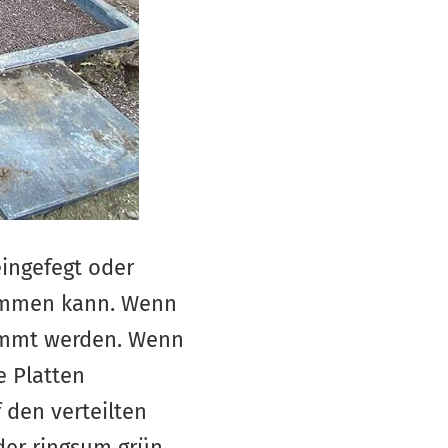
eingefegt oder
kommen kann. Wenn
lämmt werden. Wenn
e Platten
 den verteilten
der ringsum grün