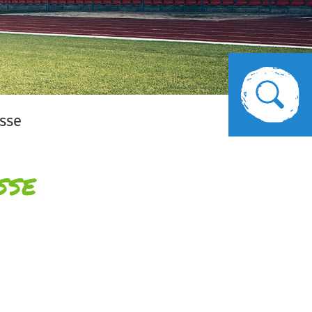
asse
sse