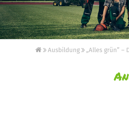
Ausbildung
„Alles grün” – 
An