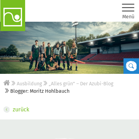
Menü
Ausbildung
„Alles grün” – Der Azubi-Blog
Blogger: Moritz Hohlbauch
zurück