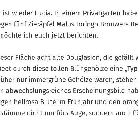
 ist wieder Lucia. In einem Privatgarten hab
egen fünf Zieräpfel Malus toringo Brouwers B
möchte ich euch jetzt berichten.
eser Fläche acht alte Douglasien, die gefäll
 Beet durch diese tollen Blühgehölze eine „T
her nur immergrüne Gehölze waren, stehen je
in abwechslungsreiches Erscheinungsbild ha
en hellrosa Blüte im Frühjahr und den oran
hstämme nicht nur fürs Auge, sondern auch f