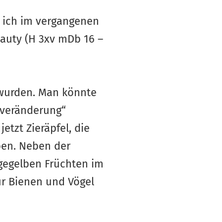
e ich im vergangenen
eauty (H 3xv mDb 16 –
t wurden. Man könnte
ypveränderung“
tzt Zieräpfel, die
ben. Neben der
gegelben Früchten im
ür Bienen und Vögel