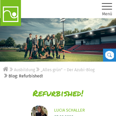
Menü
Ausbildung
„Alles grün” – Der Azubi-Blog
Blog: Refurbished!
Refurbished!
LUCIA SCHALLER